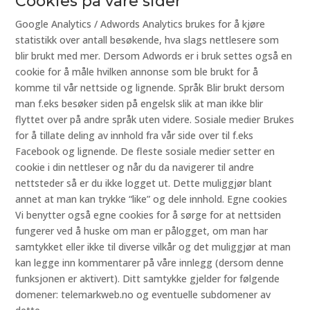
Cookies på våre sider
Google Analytics / Adwords Analytics brukes for å kjøre
statistikk over antall besøkende, hva slags nettlesere som
blir brukt med mer. Dersom Adwords er i bruk settes også en
cookie for å måle hvilken annonse som ble brukt for å
komme til vår nettside og lignende. Språk Blir brukt dersom
man f.eks besøker siden på engelsk slik at man ikke blir
flyttet over på andre språk uten videre. Sosiale medier Brukes
for å tillate deling av innhold fra vår side over til f.eks
Facebook og lignende. De fleste sosiale medier setter en
cookie i din nettleser og når du da navigerer til andre
nettsteder så er du ikke logget ut. Dette muliggjør blant
annet at man kan trykke “like” og dele innhold. Egne cookies
Vi benytter også egne cookies for å sørge for at nettsiden
fungerer ved å huske om man er pålogget, om man har
samtykket eller ikke til diverse vilkår og det muliggjør at man
kan legge inn kommentarer på våre innlegg (dersom denne
funksjonen er aktivert). Ditt samtykke gjelder for følgende
domener: telemarkweb.no og eventuelle subdomener av